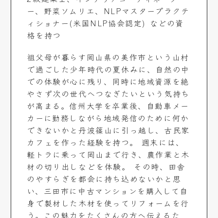
ー、野菜ソムリエ、NLPマスタープラクテ
ィショナー(米国NLP協会認定) などの資
格を持つ
祖父母が暮らす岡山県の美作市という山村
で過ごした少年時代の夏休みに、自然の中
での体験が心に残り、同時に地域資源を絶
やさず次の世代へつなぎたいという気持ち
が高まる。信州大学を卒業後、自動車メー
カーに勤務しながら地域発信のために何か
できないかと丹波篠山に引っ越し、古民家
カフェを作った経験を持つ。 週末には、
軽トラに乗って岡山まで行き、農作業と木
材の切り出しなどを体験。 その時、田舎
のやすらぎを都会に持ち込めないかと思
い、三田市に中古マンションを購入して自
身で製材した木材を使ってリフォームを行
う。この魅力をたくさんの方へ伝えるた