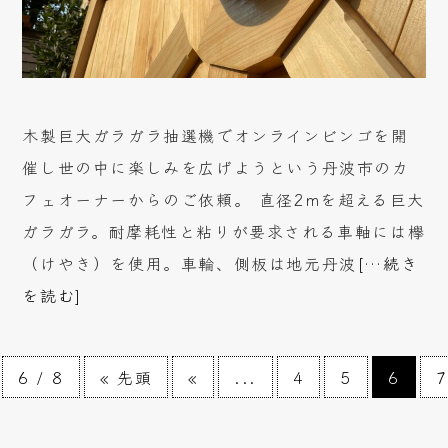
木製巨大ガラガラ抽選機でオンラインビンゴを開
催し世の中に楽しみを広げようという丹波市のカ
フェオーナーからのご依頼。 直径2mを超える巨大
ガラガラ。耐摩耗性と粘りが要求される車軸には欅
（けやき）を使用。車輪、側板は地元丹波
[…続き
を読む]
6 / 8
« 先頭
«
...
4
5
6
7